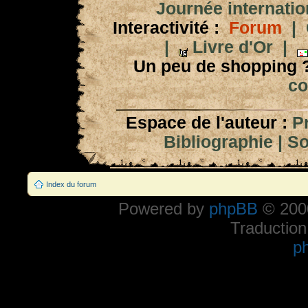
Journée internation
Interactivité :
Forum
|
|
Livre d'Or
|
Un peu de shopping 
co
Espace de l'auteur :
P
Bibliographie
|
So
Index du forum
Powered by
phpBB
© 2000
Traduction
p