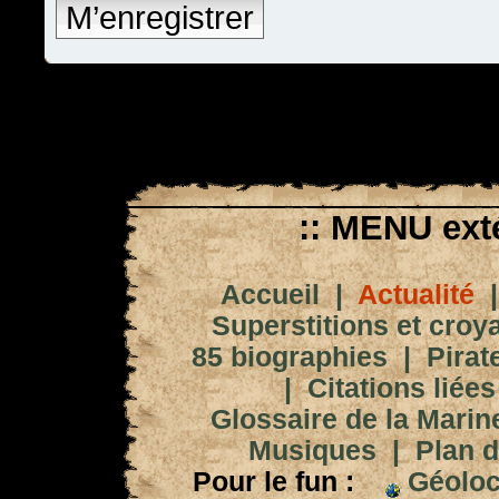
M’enregistrer
:: MENU exté
Accueil
|
Actualité
Superstitions et croy
85 biographies
|
Pirat
|
Citations liées
Glossaire de la Marin
Musiques
|
Plan d
Pour le fun :
Géoloc