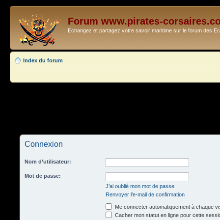
Forum www.pirates-corsaires.c
Echangez et partagez votre savoir maritime sur le forum des 
Index du forum
Connexion
Nom d’utilisateur:
Mot de passe:
J’ai oublié mon mot de passe
Renvoyer l’e-mail de confirmation
Me connecter automatiquement à chaque vis
Cacher mon statut en ligne pour cette sessi