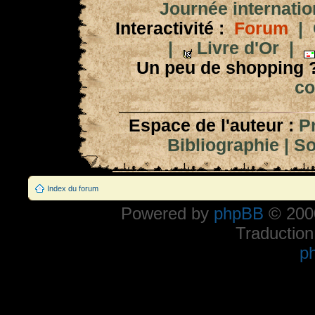
Journée internation
Interactivité :
Forum
|
|
Livre d'Or
|
Un peu de shopping 
co
Espace de l'auteur :
P
Bibliographie
|
So
Index du forum
Powered by
phpBB
© 2000
Traduction
p