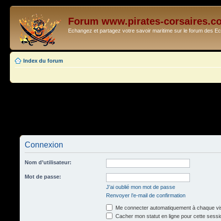
Forum www.pirates-corsaires.c
Echangez et partagez votre savoir maritime sur le forum des 
Index du forum
Connexion
Nom d’utilisateur:
Mot de passe:
J’ai oublié mon mot de passe
Renvoyer l’e-mail de confirmation
Me connecter automatiquement à chaque vis
Cacher mon statut en ligne pour cette sessi