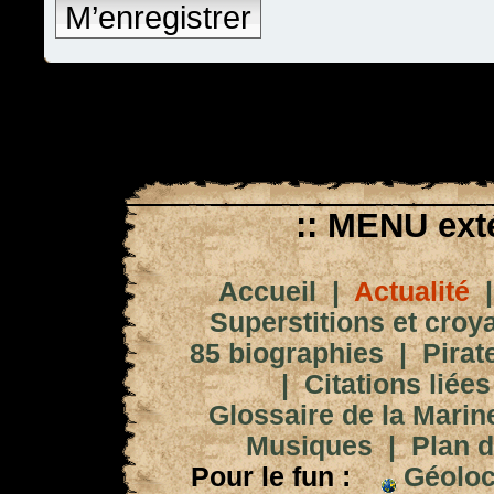
M’enregistrer
:: MENU exté
Accueil
|
Actualité
Superstitions et croy
85 biographies
|
Pirat
|
Citations liées
Glossaire de la Marin
Musiques
|
Plan d
Pour le fun :
Géoloc