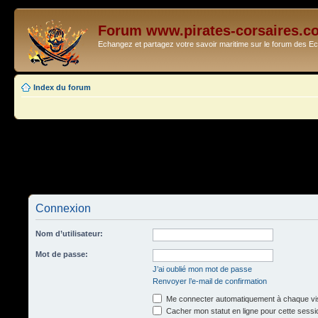
Forum www.pirates-corsaires.c
Echangez et partagez votre savoir maritime sur le forum des 
Index du forum
Connexion
Nom d’utilisateur:
Mot de passe:
J’ai oublié mon mot de passe
Renvoyer l’e-mail de confirmation
Me connecter automatiquement à chaque vis
Cacher mon statut en ligne pour cette sessi