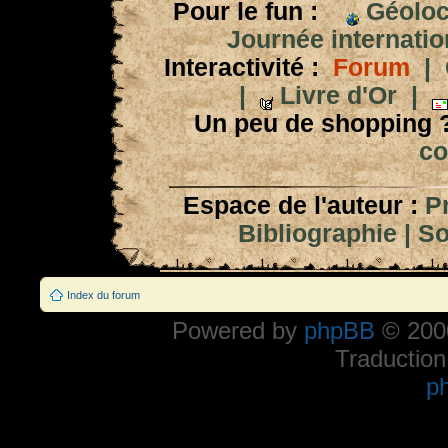
Pour le fun :
Géoloc
Journée internation
Interactivité :
Forum
|
|
Livre d'Or
|
Un peu de shopping 
co
Espace de l'auteur :
P
Bibliographie
|
So
Index du forum
Powered by
phpBB
© 2000
Traduction
p