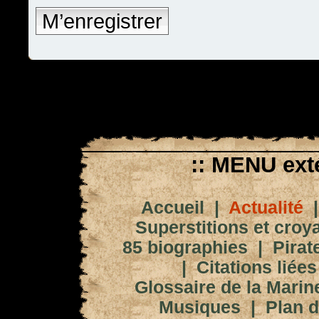
M’enregistrer
:: MENU exté
Accueil
|
Actualité
Superstitions et croy
85 biographies
|
Pirat
|
Citations liées
Glossaire de la Marin
Musiques
|
Plan d