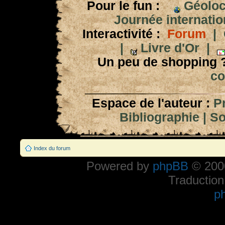
Pour le fun :
Géoloc
Journée internation
Interactivité :
Forum
|
|
Livre d'Or
|
Un peu de shopping 
co
Espace de l'auteur :
P
Bibliographie
|
So
Index du forum
Powered by
phpBB
© 2000
Traduction
p