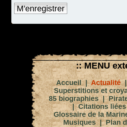
M’enregistrer
:: MENU exté
Accueil
|
Actualité
Superstitions et croy
85 biographies
|
Pirat
|
Citations liées
Glossaire de la Marin
Musiques
|
Plan d