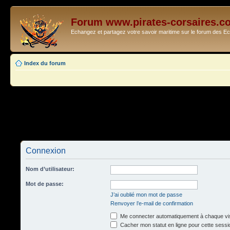
Forum www.pirates-corsaires.c
Echangez et partagez votre savoir maritime sur le forum des 
Index du forum
Connexion
Nom d’utilisateur:
Mot de passe:
J’ai oublié mon mot de passe
Renvoyer l’e-mail de confirmation
Me connecter automatiquement à chaque vis
Cacher mon statut en ligne pour cette sessi