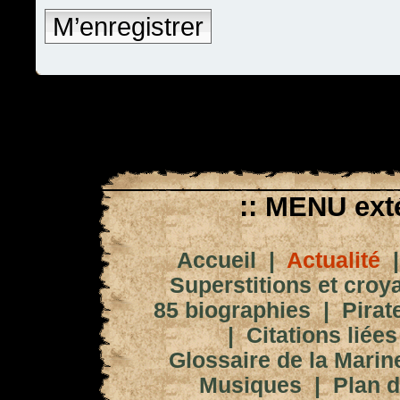
M’enregistrer
:: MENU exté
Accueil
|
Actualité
Superstitions et croy
85 biographies
|
Pirat
|
Citations liées
Glossaire de la Marin
Musiques
|
Plan d