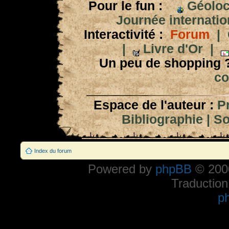
Pour le fun :
Géoloc
Journée internation
Interactivité :
Forum
|
|
Livre d'Or
|
Un peu de shopping 
co
Espace de l'auteur :
P
Bibliographie
|
So
Index du forum
Powered by
phpBB
© 2000
Traduction
p