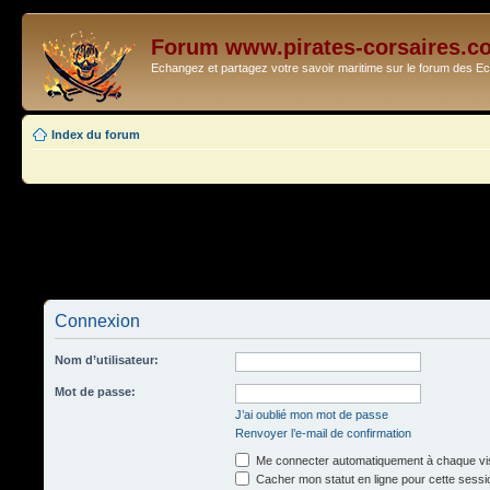
Forum www.pirates-corsaires.c
Echangez et partagez votre savoir maritime sur le forum des 
Index du forum
Connexion
Nom d’utilisateur:
Mot de passe:
J’ai oublié mon mot de passe
Renvoyer l’e-mail de confirmation
Me connecter automatiquement à chaque vis
Cacher mon statut en ligne pour cette sessi