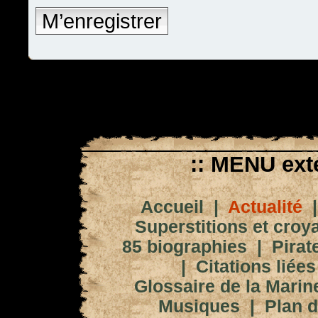
M’enregistrer
:: MENU exté
Accueil
|
Actualité
Superstitions et croy
85 biographies
|
Pirat
|
Citations liées
Glossaire de la Marin
Musiques
|
Plan d