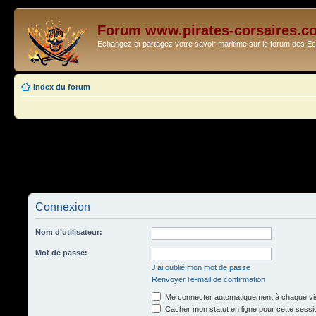
Forum www.pirates-corsaires.c
Echangez et partagez votre savoir maritime sur le forum des 
Index du forum
Connexion
Nom d’utilisateur:
Mot de passe:
J’ai oublié mon mot de passe
Renvoyer l’e-mail de confirmation
Me connecter automatiquement à chaque vis
Cacher mon statut en ligne pour cette sessi