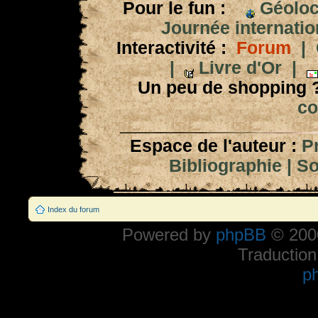
Pour le fun :
Géoloc
Journée internation
Interactivité :
Forum
|
|
Livre d'Or
|
Un peu de shopping 
co
Espace de l'auteur :
P
Bibliographie
|
So
Index du forum
Powered by
phpBB
© 2000
Traduction
p