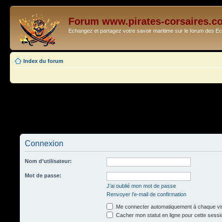
Forum www.pirates-corsaires.c
Echangez et partagez votre savoir maritime sur le forum des 
Index du forum
Connexion
Nom d’utilisateur:
Mot de passe:
J’ai oublié mon mot de passe
Renvoyer l’e-mail de confirmation
Me connecter automatiquement à chaque vis
Cacher mon statut en ligne pour cette sessi