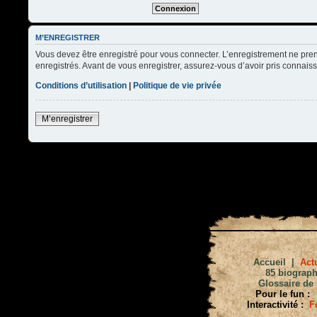
M’ENREGISTRER
Vous devez être enregistré pour vous connecter. L’enregistrement ne pre
enregistrés. Avant de vous enregistrer, assurez-vous d’avoir pris connaissa
Conditions d’utilisation
|
Politique de vie privée
M’enregistrer
Accueil
|
Actu
85 biograph
Glossaire de 
Pour le fun :
Interactivité :
F