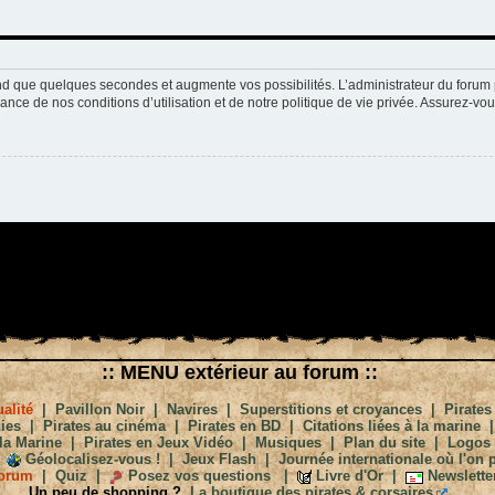
nd que quelques secondes et augmente vos possibilités. L’administrateur du forum 
nce de nos conditions d’utilisation et de notre politique de vie privée. Assurez-vou
:: MENU extérieur au forum ::
alité
|
Pavillon Noir
|
Navires
|
Superstitions et croyances
|
Pirates
ies
|
Pirates au cinéma
|
Pirates en BD
|
Citations liées à la marine
la Marine
|
Pirates en Jeux Vidéo
|
Musiques
|
Plan du site
|
Logos
Géolocalisez-vous !
|
Jeux Flash
|
Journée internationale où l'on p
orum
|
Quiz
|
Posez vos questions
|
Livre d'Or
|
Newslette
Un peu de shopping ?
La boutique des pirates & corsaires