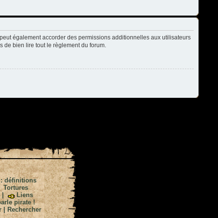
peut également accorder des permissions additionnelles aux utilisateurs
s de bien lire tout le règlement du forum.
 : définitions
|
Tortures
|
Liens
arle pirate !
r
|
Rechercher