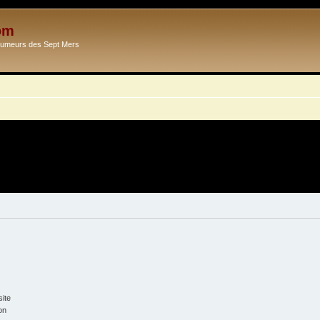
om
Ecumeurs des Sept Mers
ite
on