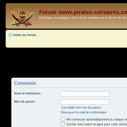
Forum www.pirates-corsaires.c
Echangez et partagez votre savoir maritime sur le forum des 
Index du forum
Connexion
Nom d’utilisateur:
Mot de passe:
J’ai oublié mon mot de passe
Renvoyer l’e-mail de confirmation
Me connecter automatiquement à chaque vis
Cacher mon statut en ligne pour cette sessi