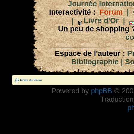
Journée internation
Interactivité :
Forum
|
|
Livre d'Or
|
Un peu de shopping 
co
Espace de l'auteur :
P
Bibliographie
|
So
Index du forum
Powered by
phpBB
© 2000
Traduction
p