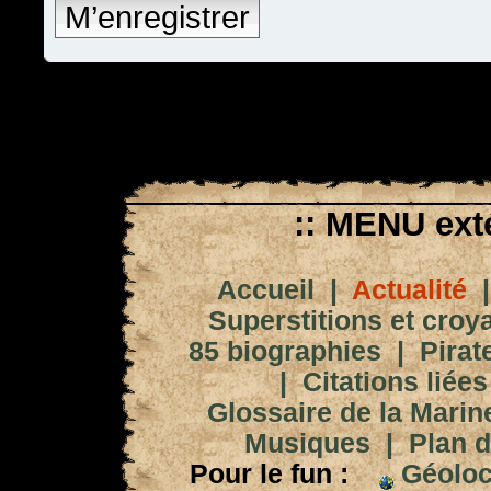
M’enregistrer
:: MENU exté
Accueil
|
Actualité
Superstitions et croy
85 biographies
|
Pirat
|
Citations liées
Glossaire de la Marin
Musiques
|
Plan d
Pour le fun :
Géoloc