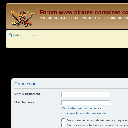
Forum www.pirates-corsaires.c
Echangez et partagez votre savoir maritime sur le forum des 
Index du forum
Connexion
Nom d’utilisateur:
Mot de passe:
J’ai oublié mon mot de passe
Renvoyer l’e-mail de confirmation
Me connecter automatiquement à chaque vis
Cacher mon statut en ligne pour cette sessi