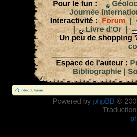
Pour le fun :
Géoloc
Journée internation
Interactivité :
Forum
|
|
Livre d'Or
|
Un peu de shopping 
co
Espace de l'auteur :
P
Bibliographie
|
So
Index du forum
Powered by
phpBB
© 2000
Traduction
p