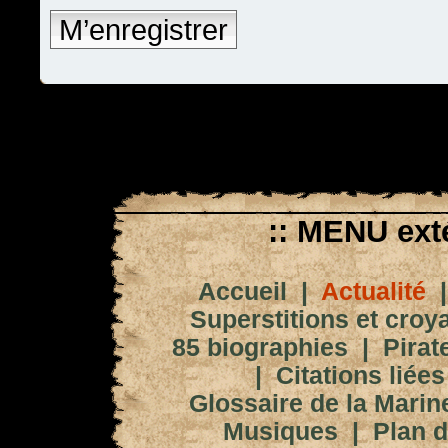
M’enregistrer
:: MENU exté
Accueil
|
Actualité
Superstitions et croy
85 biographies
|
Pirat
|
Citations liées
Glossaire de la Marin
Musiques
|
Plan d