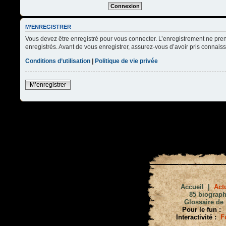
M’ENREGISTRER
Vous devez être enregistré pour vous connecter. L’enregistrement ne pre
enregistrés. Avant de vous enregistrer, assurez-vous d’avoir pris connaissa
Conditions d’utilisation
|
Politique de vie privée
M’enregistrer
Accueil
|
Actu
85 biograph
Glossaire de 
Pour le fun :
Interactivité :
F