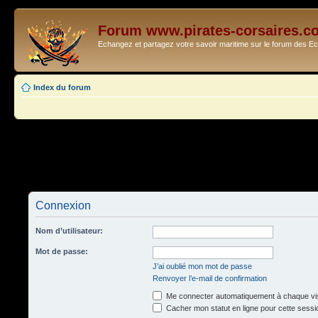
Forum www.pirates-corsaires.c
Echangez et partagez votre savoir maritime sur le forum des 
Index du forum
Connexion
Nom d’utilisateur:
Mot de passe:
J’ai oublié mon mot de passe
Renvoyer l’e-mail de confirmation
Me connecter automatiquement à chaque vis
Cacher mon statut en ligne pour cette sessi