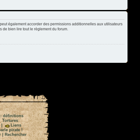
peut également accorder des permissions additionnelles aux utilisateurs
s de bien lire tout le règlement du forum.
 : définitions
|
Tortures
|
Liens
arle pirate !
r
|
Rechercher