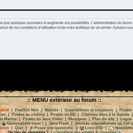
nd que quelques secondes et augmente vos possibilités. L’administrateur du forum 
nce de nos conditions d’utilisation et de notre politique de vie privée. Assurez-vou
:: MENU extérieur au forum ::
alité
|
Pavillon Noir
|
Navires
|
Superstitions et croyances
|
Pirates
ies
|
Pirates au cinéma
|
Pirates en BD
|
Citations liées à la marine
la Marine
|
Pirates en Jeux Vidéo
|
Musiques
|
Plan du site
|
Logos
Géolocalisez-vous !
|
Jeux Flash
|
Journée internationale où l'on p
orum
|
Quiz
|
Posez vos questions
|
Livre d'Or
|
Newslette
Un peu de shopping ?
La boutique des pirates & corsaires