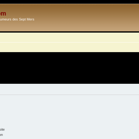
om
Ecumeurs des Sept Mers
ite
on