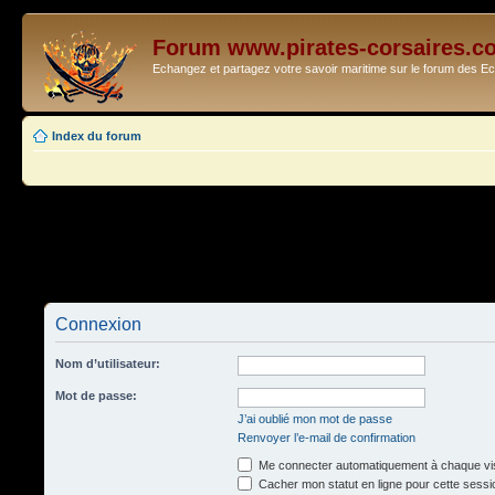
Forum www.pirates-corsaires.c
Echangez et partagez votre savoir maritime sur le forum des 
Index du forum
Connexion
Nom d’utilisateur:
Mot de passe:
J’ai oublié mon mot de passe
Renvoyer l’e-mail de confirmation
Me connecter automatiquement à chaque vis
Cacher mon statut en ligne pour cette sessi