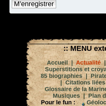
M’enregistrer
:: MENU exté
Accueil
|
Actualité
Superstitions et croy
85 biographies
|
Pirat
|
Citations liées
Glossaire de la Marin
Musiques
|
Plan d
Pour le fun :
Géoloc