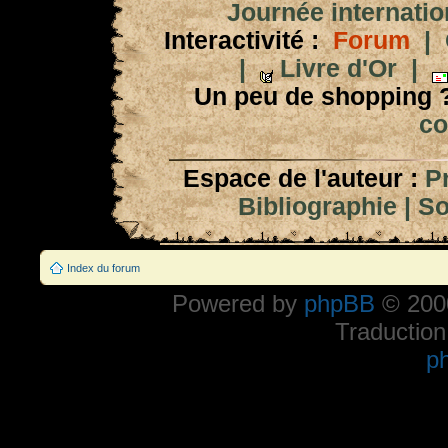
Journée internation
Interactivité :
Forum
|
|
Livre d'Or
|
Un peu de shopping 
co
Espace de l'auteur :
P
Bibliographie
|
So
Index du forum
Powered by
phpBB
© 2000
Traduction
p