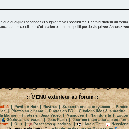
nd que quelques secondes et augmente vos possibilités. L’administrateur du forum 
nce de nos conditions d’utilisation et de notre politique de vie privée. Assurez-vou
:: MENU extérieur au forum ::
alité
|
Pavillon Noir
|
Navires
|
Superstitions et croyances
|
Pirates
ies
|
Pirates au cinéma
|
Pirates en BD
|
Citations liées à la marine
la Marine
|
Pirates en Jeux Vidéo
|
Musiques
|
Plan du site
|
Logos
Géolocalisez-vous !
|
Jeux Flash
|
Journée internationale où l'on p
orum
|
Quiz
|
Posez vos questions
|
Livre d'Or
|
Newslette
Un peu de shopping ?
La boutique des pirates & corsaires