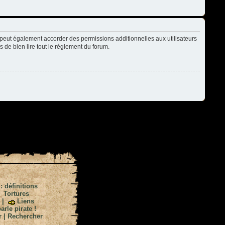
peut également accorder des permissions additionnelles aux utilisateurs
s de bien lire tout le règlement du forum.
 : définitions
|
Tortures
|
Liens
arle pirate !
r
|
Rechercher