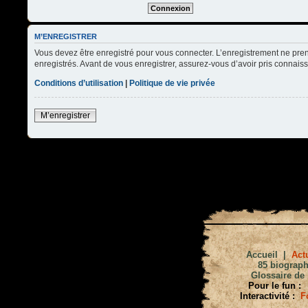
M’ENREGISTRER
Vous devez être enregistré pour vous connecter. L’enregistrement ne pre
enregistrés. Avant de vous enregistrer, assurez-vous d’avoir pris connaissa
Conditions d’utilisation
|
Politique de vie privée
M’enregistrer
Accueil
|
Actu
85 biograph
Glossaire de 
Pour le fun :
Interactivité :
F