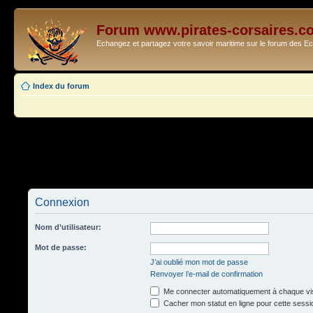
Forum www.pirates-corsaires.c
Echangez et partagez votre savoir maritime sur le forum des 
Index du forum
Connexion
Nom d’utilisateur:
Mot de passe:
J’ai oublié mon mot de passe
Renvoyer l’e-mail de confirmation
Me connecter automatiquement à chaque vis
Cacher mon statut en ligne pour cette sessi