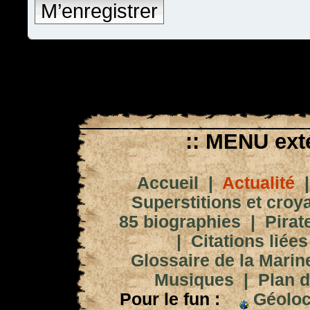
M’enregistrer
:: MENU exté
Accueil
|
Actualité
Superstitions et croy
85 biographies
|
Pirat
|
Citations liées
Glossaire de la Marin
Musiques
|
Plan d
Pour le fun :
Géoloc