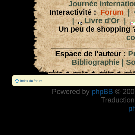
Journée internation
Interactivité :
Forum
|
|
Livre d'Or
|
Un peu de shopping 
co
Espace de l'auteur :
P
Bibliographie
|
So
Index du forum
Powered by
phpBB
© 2000
Traduction
p