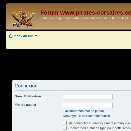
Forum www.pirates-corsaires.c
Echangez et partagez votre savoir maritime sur le forum des 
Index du forum
Connexion
Nom d’utilisateur:
Mot de passe:
J’ai oublié mon mot de passe
Renvoyer l’e-mail de confirmation
Me connecter automatiquement à chaque vis
Cacher mon statut en ligne pour cette sessi