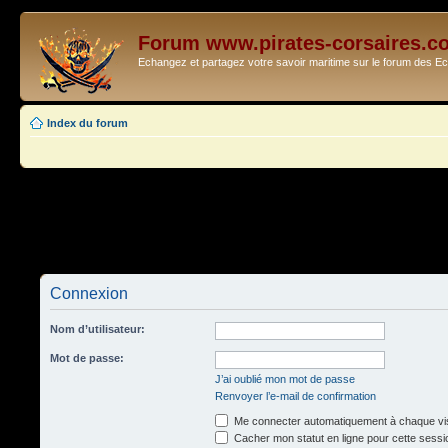
Forum www.pirates-corsaires.c
Echangez et partagez votre savoir maritime sur le forum des 
Index du forum
Connexion
Nom d’utilisateur:
Mot de passe:
J’ai oublié mon mot de passe
Renvoyer l’e-mail de confirmation
Me connecter automatiquement à chaque vis
Cacher mon statut en ligne pour cette sessi