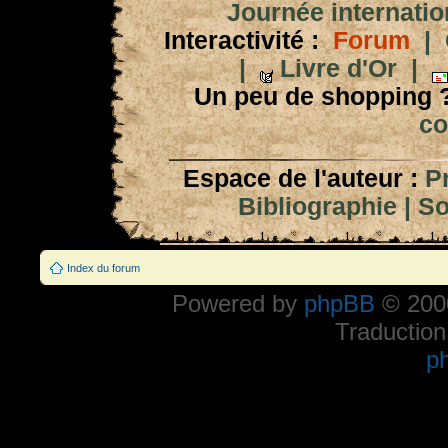
Journée internation
Interactivité :
Forum
|
|
Livre d'Or
|
Un peu de shopping 
co
Espace de l'auteur :
P
Bibliographie
|
So
Index du forum
Powered by
phpBB
© 2000
Traduction
p