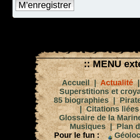
M’enregistrer
:: MENU exté
Accueil
|
Actualité
Superstitions et croy
85 biographies
|
Pirat
|
Citations liées
Glossaire de la Marin
Musiques
|
Plan d
Pour le fun :
Géoloc