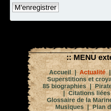
M’enregistrer
:: MENU exté
Accueil
|
Actualité
Superstitions et croy
85 biographies
|
Pirat
|
Citations liées
Glossaire de la Marin
Musiques
|
Plan d