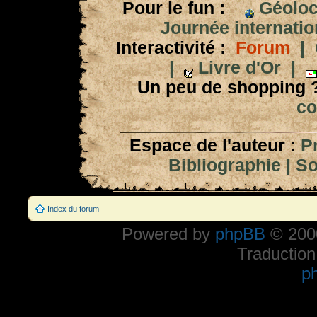
Pour le fun :
Géoloc
Journée internation
Interactivité :
Forum
|
|
Livre d'Or
|
Un peu de shopping 
co
Espace de l'auteur :
P
Bibliographie
|
So
Index du forum
Powered by
phpBB
© 2000
Traduction
p