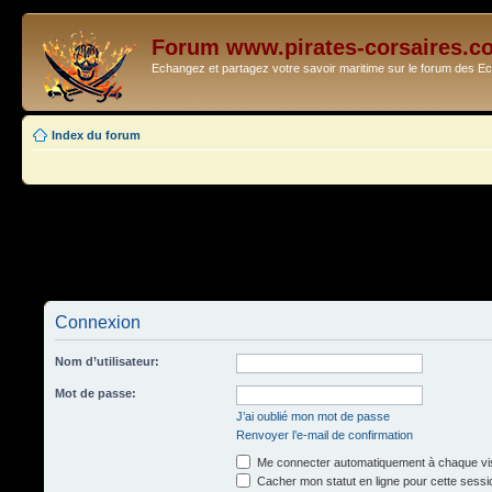
Forum www.pirates-corsaires.c
Echangez et partagez votre savoir maritime sur le forum des 
Index du forum
Connexion
Nom d’utilisateur:
Mot de passe:
J’ai oublié mon mot de passe
Renvoyer l’e-mail de confirmation
Me connecter automatiquement à chaque vis
Cacher mon statut en ligne pour cette sessi