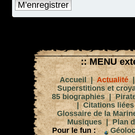
M’enregistrer
:: MENU exté
Accueil
|
Actualité
Superstitions et croy
85 biographies
|
Pirat
|
Citations liées
Glossaire de la Marin
Musiques
|
Plan d
Pour le fun :
Géoloc