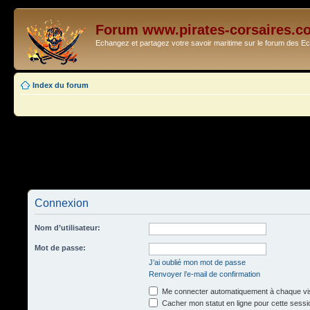
Forum www.pirates-corsaires.c
Echangez et partagez votre savoir maritime sur le forum des 
Index du forum
Connexion
Nom d’utilisateur:
Mot de passe:
J’ai oublié mon mot de passe
Renvoyer l’e-mail de confirmation
Me connecter automatiquement à chaque vis
Cacher mon statut en ligne pour cette sessi