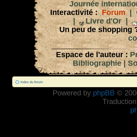
Journée internation
Interactivité :
Forum
|
|
Livre d'Or
|
Un peu de shopping 
co
Espace de l'auteur :
P
Bibliographie
|
So
Index du forum
Powered by
phpBB
© 2000
Traduction
p