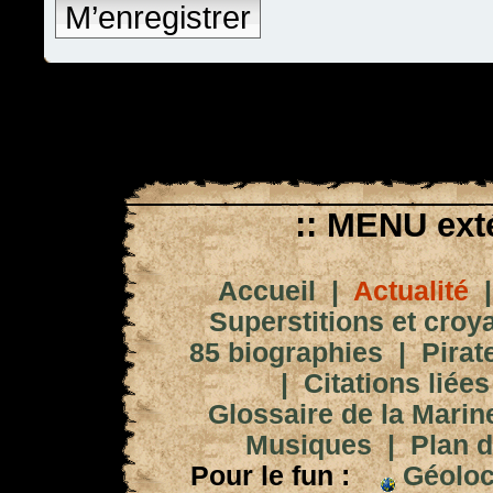
M’enregistrer
:: MENU exté
Accueil
|
Actualité
Superstitions et croy
85 biographies
|
Pirat
|
Citations liées
Glossaire de la Marin
Musiques
|
Plan d
Pour le fun :
Géoloc