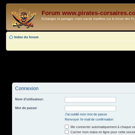
Forum www.pirates-corsaires.c
Echangez et partagez votre savoir maritime sur le forum des 
Index du forum
Connexion
Nom d’utilisateur:
Mot de passe:
J’ai oublié mon mot de passe
Renvoyer l’e-mail de confirmation
Me connecter automatiquement à chaque vis
Cacher mon statut en ligne pour cette sessi