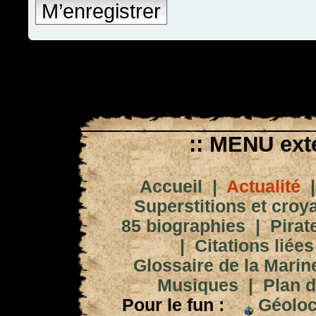
M’enregistrer
:: MENU exté
Accueil
|
Actualité
Superstitions et croy
85 biographies
|
Pirat
|
Citations liées
Glossaire de la Marin
Musiques
|
Plan d
Pour le fun :
Géoloc