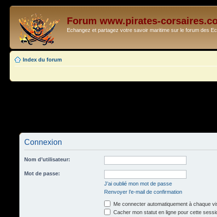
Forum www.pirates-corsaires.c
Echangez et partagez votre savoir maritime sur le forum des 
Index du forum
Connexion
Nom d’utilisateur:
Mot de passe:
J’ai oublié mon mot de passe
Renvoyer l’e-mail de confirmation
Me connecter automatiquement à chaque vis
Cacher mon statut en ligne pour cette sessi