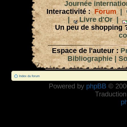
Journée internation
Interactivité :
Forum
|
|
Livre d'Or
|
Un peu de shopping 
co
Espace de l'auteur :
P
Bibliographie
|
So
Index du forum
Powered by
phpBB
© 2000
Traduction
p