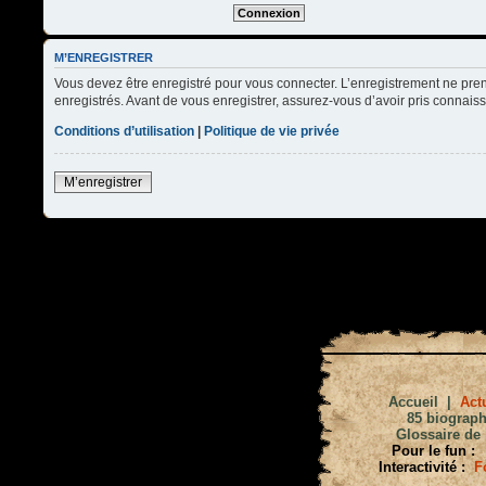
M’ENREGISTRER
Vous devez être enregistré pour vous connecter. L’enregistrement ne pre
enregistrés. Avant de vous enregistrer, assurez-vous d’avoir pris connaissa
Conditions d’utilisation
|
Politique de vie privée
M’enregistrer
Accueil
|
Actu
85 biograph
Glossaire de 
Pour le fun :
Interactivité :
F