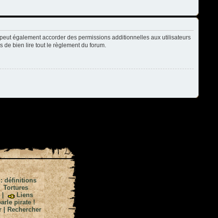
peut également accorder des permissions additionnelles aux utilisateurs
s de bien lire tout le règlement du forum.
 : définitions
|
Tortures
|
Liens
arle pirate !
r
|
Rechercher