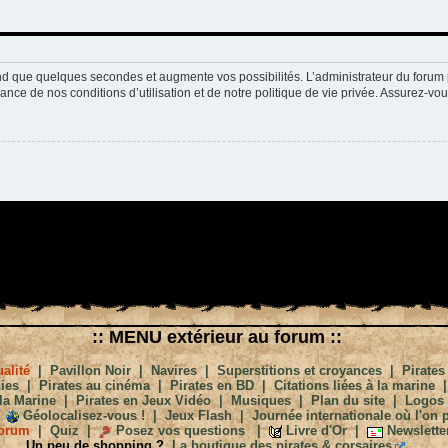
nd que quelques secondes et augmente vos possibilités. L’administrateur du forum 
nce de nos conditions d’utilisation et de notre politique de vie privée. Assurez-vou
:: MENU extérieur au forum ::
alité
|
Pavillon Noir
|
Navires
|
Superstitions et croyances
|
Pirates
ies
|
Pirates au cinéma
|
Pirates en BD
|
Citations liées à la marine
la Marine
|
Pirates en Jeux Vidéo
|
Musiques
|
Plan du site
|
Logos
Géolocalisez-vous !
|
Jeux Flash
|
Journée internationale où l'on p
orum
|
Quiz
|
Posez vos questions
|
Livre d'Or
|
Newslette
Un peu de shopping ?
La boutique des pirates & corsaires