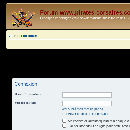
Forum www.pirates-corsaires.c
Echangez et partagez votre savoir maritime sur le forum des 
Index du forum
Connexion
Nom d’utilisateur:
Mot de passe:
J’ai oublié mon mot de passe
Renvoyer l’e-mail de confirmation
Me connecter automatiquement à chaque vis
Cacher mon statut en ligne pour cette sessi