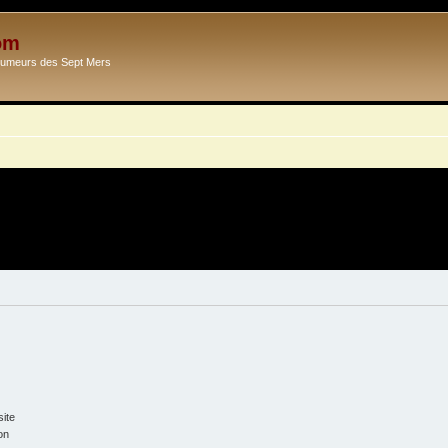
om
Ecumeurs des Sept Mers
ite
on