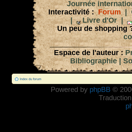
Journée internation
Interactivité :
Forum
|
|
Livre d'Or
|
Un peu de shopping 
co
Espace de l'auteur :
P
Bibliographie
|
So
Index du forum
Powered by
phpBB
© 2000
Traduction
p