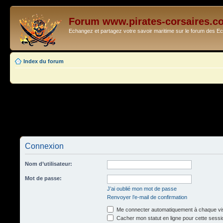
Forum www.pirates-corsaires.c
Echangez et partagez votre savoir maritime sur le forum des 
Index du forum
Connexion
Nom d’utilisateur:
Mot de passe:
J’ai oublié mon mot de passe
Renvoyer l’e-mail de confirmation
Me connecter automatiquement à chaque vis
Cacher mon statut en ligne pour cette sessi