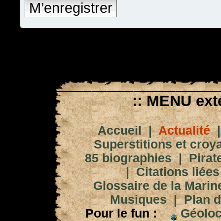
M’enregistrer
:: MENU exté
Accueil
|
Actualité
Superstitions et croy
85 biographies
|
Pirat
|
Citations liées
Glossaire de la Marin
Musiques
|
Plan d
Pour le fun :
Géoloc