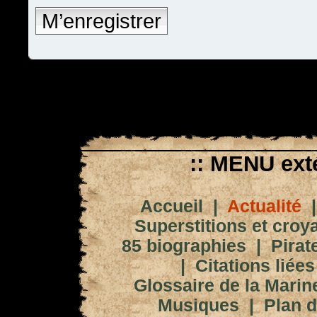
M’enregistrer
:: MENU exté
Accueil
|
Actualité
Superstitions et croy
85 biographies
|
Pirat
|
Citations liées
Glossaire de la Marin
Musiques
|
Plan d