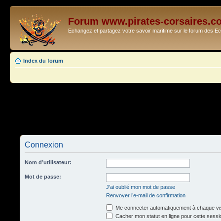
Forum www.pirates-corsaires.c
Echangez et partagez votre savoir maritime sur le forum des 
Index du forum
Connexion
Nom d’utilisateur:
Mot de passe:
J’ai oublié mon mot de passe
Renvoyer l’e-mail de confirmation
Me connecter automatiquement à chaque vis
Cacher mon statut en ligne pour cette sessi