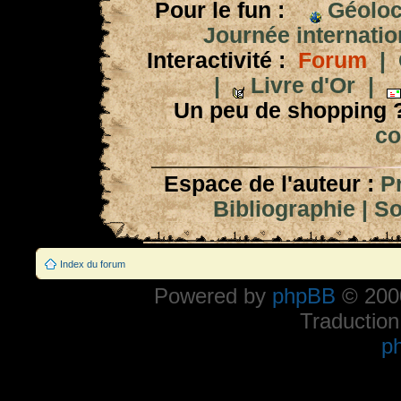
Pour le fun :
Géoloc
Journée internation
Interactivité :
Forum
|
|
Livre d'Or
|
Un peu de shopping 
co
Espace de l'auteur :
P
Bibliographie
|
So
Index du forum
Powered by
phpBB
© 2000
Traduction
p