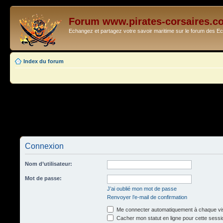
Forum www.pirates-corsaires.c
Echangez et partagez votre savoir maritime sur le forum des 
Index du forum
Connexion
Nom d’utilisateur:
Mot de passe:
J’ai oublié mon mot de passe
Renvoyer l’e-mail de confirmation
Me connecter automatiquement à chaque vis
Cacher mon statut en ligne pour cette sessi