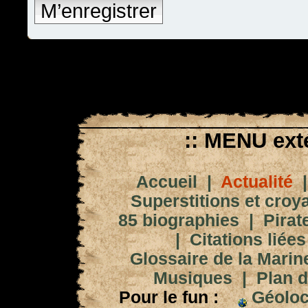
M’enregistrer
:: MENU exté
Accueil
|
Actualité
Superstitions et croy
85 biographies
|
Pirat
|
Citations liées
Glossaire de la Marin
Musiques
|
Plan d
Pour le fun :
Géoloc