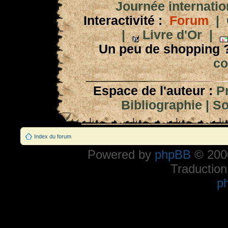
Journée internation
Interactivité :
Forum
|
|
Livre d'Or
|
Un peu de shopping 
co
Espace de l'auteur :
P
Bibliographie
|
So
Index du forum
Powered by
phpBB
© 2000
Traduction
p