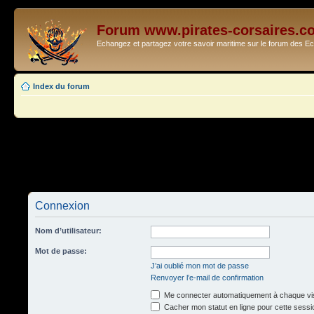
Forum www.pirates-corsaires.c
Echangez et partagez votre savoir maritime sur le forum des 
Index du forum
Connexion
Nom d’utilisateur:
Mot de passe:
J’ai oublié mon mot de passe
Renvoyer l’e-mail de confirmation
Me connecter automatiquement à chaque vis
Cacher mon statut en ligne pour cette sessi