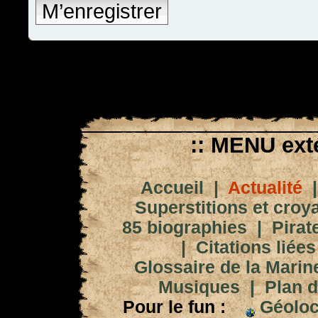
M’enregistrer
:: MENU exté
Accueil
|
Actualité
Superstitions et croy
85 biographies
|
Pirat
|
Citations liées
Glossaire de la Marin
Musiques
|
Plan d
Pour le fun :
Géoloc