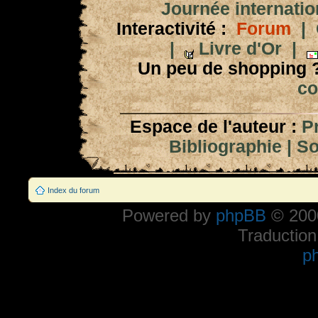
Journée internation
Interactivité :
Forum
|
|
Livre d'Or
|
Un peu de shopping 
co
Espace de l'auteur :
P
Bibliographie
|
So
Index du forum
Powered by
phpBB
© 2000
Traduction
p