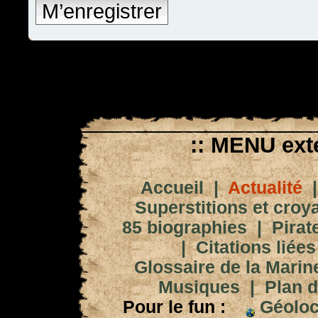
M’enregistrer
:: MENU exté
Accueil
|
Actualité
Superstitions et croy
85 biographies
|
Pirat
|
Citations liées
Glossaire de la Marin
Musiques
|
Plan d
Pour le fun :
Géoloc