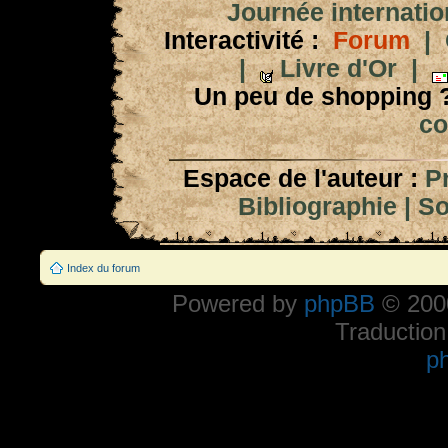
Journée internation
Interactivité :
Forum
|
|
Livre d'Or
|
Un peu de shopping 
co
Espace de l'auteur :
P
Bibliographie
|
So
Index du forum
Powered by
phpBB
© 2000
Traduction
p