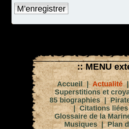
M’enregistrer
:: MENU exté
Accueil
|
Actualité
Superstitions et croy
85 biographies
|
Pirat
|
Citations liées
Glossaire de la Marin
Musiques
|
Plan d