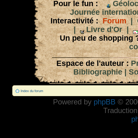
Pour le fun :
Géoloc
Journée internation
Interactivité :
Forum
|
|
Livre d'Or
|
Un peu de shopping 
co
Espace de l'auteur :
P
Bibliographie
|
So
Index du forum
Powered by
phpBB
© 2000
Traduction
p