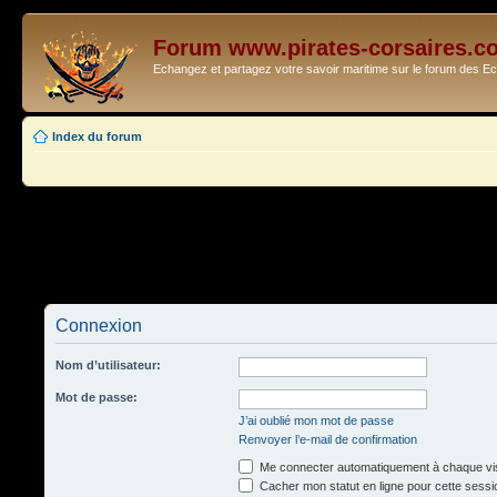
Forum www.pirates-corsaires.c
Echangez et partagez votre savoir maritime sur le forum des 
Index du forum
Connexion
Nom d’utilisateur:
Mot de passe:
J’ai oublié mon mot de passe
Renvoyer l’e-mail de confirmation
Me connecter automatiquement à chaque vis
Cacher mon statut en ligne pour cette sessi