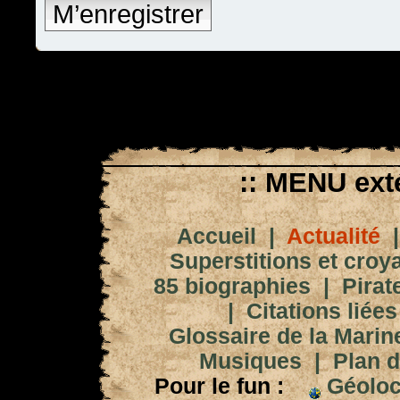
M’enregistrer
:: MENU exté
Accueil
|
Actualité
Superstitions et croy
85 biographies
|
Pirat
|
Citations liées
Glossaire de la Marin
Musiques
|
Plan d
Pour le fun :
Géoloc