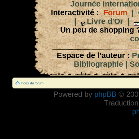
Journée internation
Interactivité :
Forum
|
|
Livre d'Or
|
Un peu de shopping 
co
Espace de l'auteur :
P
Bibliographie
|
So
Index du forum
Powered by
phpBB
© 2000
Traduction
p