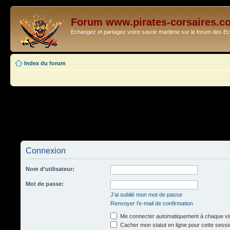
Forum www.pirates-corsaires.c
Echangez et partagez votre savoir maritime sur le forum des 
Index du forum
Connexion
Nom d’utilisateur:
Mot de passe:
J’ai oublié mon mot de passe
Renvoyer l’e-mail de confirmation
Me connecter automatiquement à chaque vis
Cacher mon statut en ligne pour cette sessi