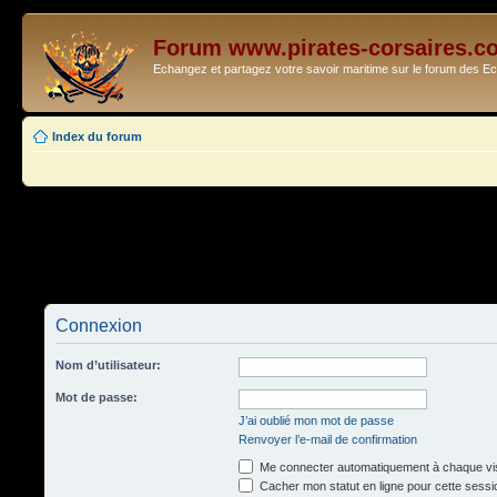
Forum www.pirates-corsaires.c
Echangez et partagez votre savoir maritime sur le forum des 
Index du forum
Connexion
Nom d’utilisateur:
Mot de passe:
J’ai oublié mon mot de passe
Renvoyer l’e-mail de confirmation
Me connecter automatiquement à chaque vis
Cacher mon statut en ligne pour cette sessi