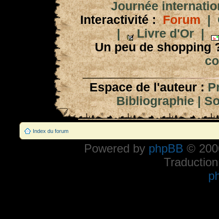
Journée internation
Interactivité :
Forum
|
|
Livre d'Or
|
Un peu de shopping 
co
Espace de l'auteur :
P
Bibliographie
|
So
Index du forum
Powered by
phpBB
© 2000
Traduction
p