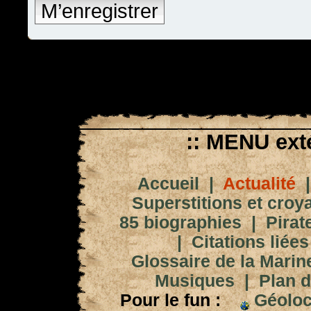
M’enregistrer
:: MENU exté
Accueil
|
Actualité
Superstitions et croy
85 biographies
|
Pirat
|
Citations liées
Glossaire de la Marin
Musiques
|
Plan d
Pour le fun :
Géoloc