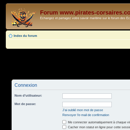
Forum www.pirates-corsaires.c
Echangez et partagez votre savoir maritime sur le forum des 
Index du forum
Connexion
Nom d’utilisateur:
Mot de passe:
J’ai oublié mon mot de passe
Renvoyer l’e-mail de confirmation
Me connecter automatiquement à chaque vis
Cacher mon statut en ligne pour cette sessi