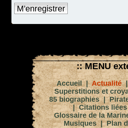
M’enregistrer
:: MENU exté
Accueil
|
Actualité
Superstitions et croy
85 biographies
|
Pirat
|
Citations liées
Glossaire de la Marin
Musiques
|
Plan d