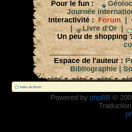
Pour le fun :
Géoloc
Journée internation
Interactivité :
Forum
|
|
Livre d'Or
|
Un peu de shopping 
co
Espace de l'auteur :
P
Bibliographie
|
So
Index du forum
Powered by
phpBB
© 2000
Traduction
p