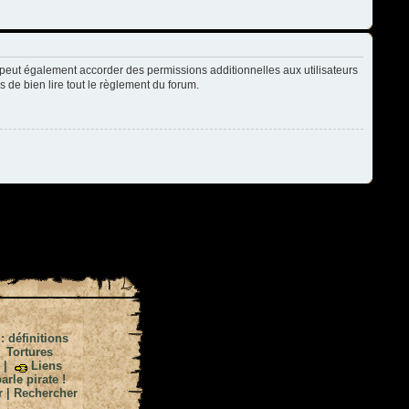
peut également accorder des permissions additionnelles aux utilisateurs
s de bien lire tout le règlement du forum.
 : définitions
|
Tortures
|
Liens
arle pirate !
r
|
Rechercher