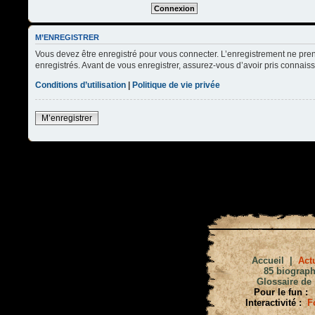
M’ENREGISTRER
Vous devez être enregistré pour vous connecter. L’enregistrement ne pre
enregistrés. Avant de vous enregistrer, assurez-vous d’avoir pris connaissa
Conditions d’utilisation
|
Politique de vie privée
M’enregistrer
Accueil
|
Actu
85 biograph
Glossaire de 
Pour le fun :
Interactivité :
F