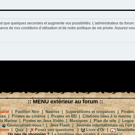
nd que quelques secondes et augmente vos possibilités. L’administrateur du forum 
nce de nos conditions d’utilisation et de notre politique de vie privée. Assurez-vou
:: MENU extérieur au forum ::
alité
|
Pavillon Noir
|
Navires
|
Superstitions et croyances
|
Pirates
ies
|
Pirates au cinéma
|
Pirates en BD
|
Citations liées à la marine
la Marine
|
Pirates en Jeux Vidéo
|
Musiques
|
Plan du site
|
Logos
Géolocalisez-vous !
|
Jeux Flash
|
Journée internationale où l'on p
orum
|
Quiz
|
Posez vos questions
|
Livre d'Or
|
Newslette
Un peu de shopping ?
La boutique des pirates & corsaires