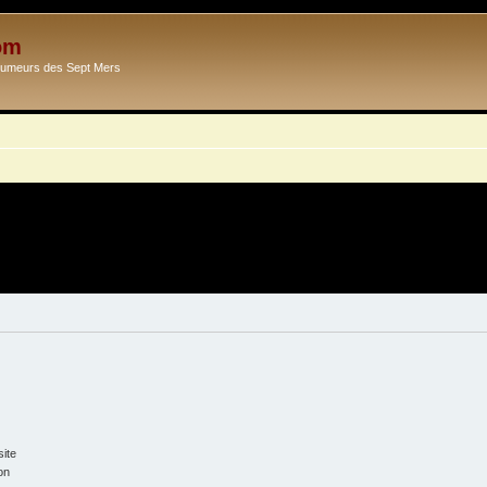
om
Ecumeurs des Sept Mers
ite
on