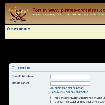
Forum www.pirates-corsaires.c
Echangez et partagez votre savoir maritime sur le forum des 
Index du forum
Connexion
Nom d’utilisateur:
Mot de passe:
J’ai oublié mon mot de passe
Renvoyer l’e-mail de confirmation
Me connecter automatiquement à chaque vis
Cacher mon statut en ligne pour cette sessi