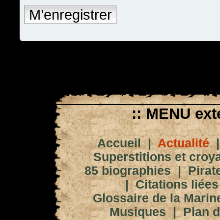
M’enregistrer
:: MENU exté
Accueil
|
Actualité
Superstitions et croy
85 biographies
|
Pirat
|
Citations liées
Glossaire de la Marin
Musiques
|
Plan d