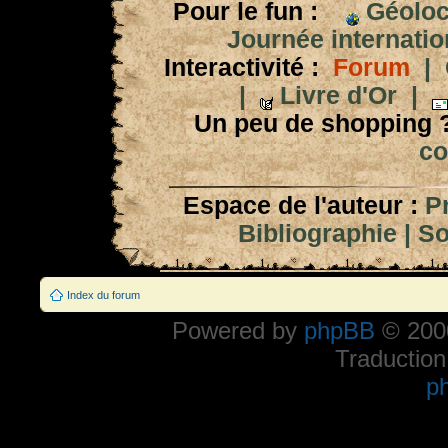
Pour le fun :
Géoloc
Journée internation
Interactivité :
Forum
|
|
Livre d'Or
|
Un peu de shopping 
co
Espace de l'auteur :
P
Bibliographie
|
So
Index du forum
Powered by
phpBB
© 2000
Traduction
p