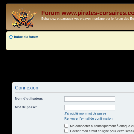
Forum www.pirates-corsaires.c
Echangez et partagez votre savoir maritime sur le forum des 
Index du forum
Connexion
Nom d’utilisateur:
Mot de passe:
J’ai oublié mon mot de passe
Renvoyer l’e-mail de confirmation
Me connecter automatiquement à chaque vis
Cacher mon statut en ligne pour cette sessi