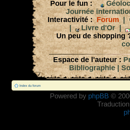
Pour le fun :
Géoloc
Journée internation
Interactivité :
Forum
|
|
Livre d'Or
|
Un peu de shopping 
co
Espace de l'auteur :
P
Bibliographie
|
So
Index du forum
Powered by
phpBB
© 2000
Traduction
p