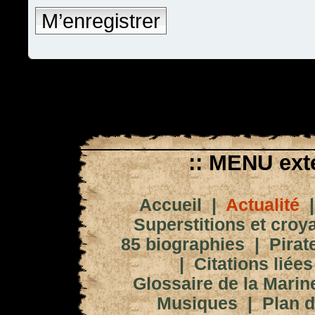
M’enregistrer
:: MENU exté
Accueil
|
Actualité
Superstitions et croy
85 biographies
|
Pirat
|
Citations liées
Glossaire de la Marin
Musiques
|
Plan d