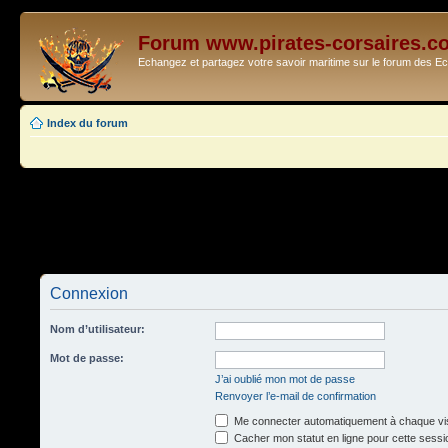
Forum www.pirates-corsaires.c
Echangez et partagez votre savoir maritime sur le forum des 
Index du forum
Connexion
Nom d’utilisateur:
Mot de passe:
J’ai oublié mon mot de passe
Renvoyer l’e-mail de confirmation
Me connecter automatiquement à chaque vis
Cacher mon statut en ligne pour cette sessi