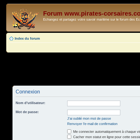
Forum www.pirates-corsaires.c
Echangez et partagez votre savoir maritime sur le forum des 
Index du forum
Connexion
Nom d’utilisateur:
Mot de passe:
J’ai oublié mon mot de passe
Renvoyer l’e-mail de confirmation
Me connecter automatiquement à chaque vis
Cacher mon statut en ligne pour cette sessi