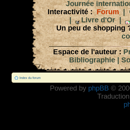
Journée internation
Interactivité :
Forum
|
|
Livre d'Or
|
Un peu de shopping 
co
Espace de l'auteur :
P
Bibliographie
|
So
Index du forum
Powered by
phpBB
© 2000
Traduction
p