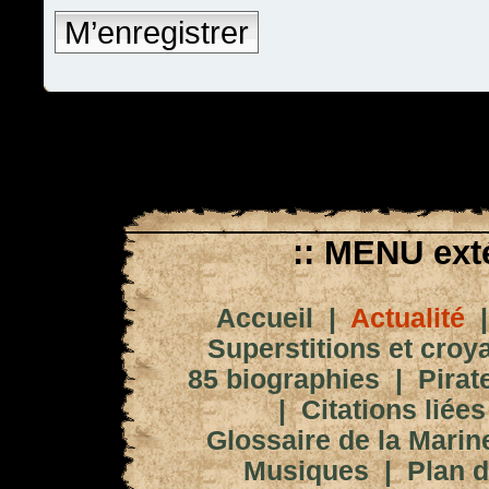
M’enregistrer
:: MENU exté
Accueil
|
Actualité
Superstitions et croy
85 biographies
|
Pirat
|
Citations liées
Glossaire de la Marin
Musiques
|
Plan d