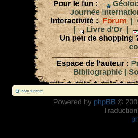
Pour le fun :
Géoloc
Journée internation
Interactivité :
Forum
|
|
Livre d'Or
|
Un peu de shopping 
co
Espace de l'auteur :
P
Bibliographie
|
So
Index du forum
Powered by
phpBB
© 2000
Traduction
p