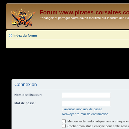
Forum www.pirates-corsaires.c
Echangez et partagez votre savoir maritime sur le forum des 
Index du forum
Connexion
Nom d’utilisateur:
Mot de passe:
J’ai oublié mon mot de passe
Renvoyer l’e-mail de confirmation
Me connecter automatiquement à chaque vis
Cacher mon statut en ligne pour cette sessi