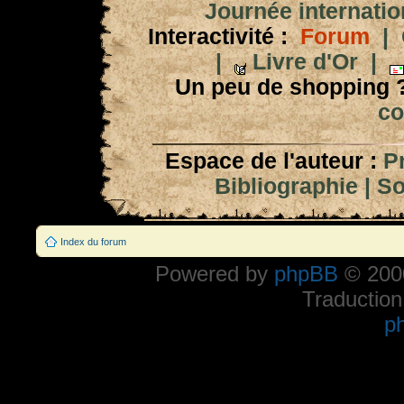
Journée internation
Interactivité :
Forum
|
|
Livre d'Or
|
Un peu de shopping 
co
Espace de l'auteur :
P
Bibliographie
|
So
Index du forum
Powered by
phpBB
© 2000
Traduction
p