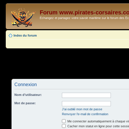
Forum www.pirates-corsaires.c
Echangez et partagez votre savoir maritime sur le forum des 
Index du forum
Connexion
Nom d’utilisateur:
Mot de passe:
J’ai oublié mon mot de passe
Renvoyer l’e-mail de confirmation
Me connecter automatiquement à chaque vis
Cacher mon statut en ligne pour cette sessi