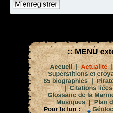
M’enregistrer
:: MENU exté
Accueil
|
Actualité
Superstitions et croy
85 biographies
|
Pirat
|
Citations liées
Glossaire de la Marin
Musiques
|
Plan d
Pour le fun :
Géoloc