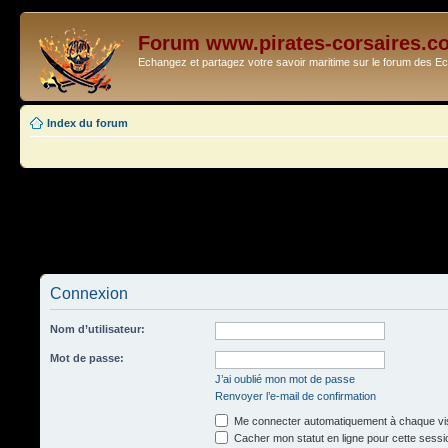
Forum www.pirates-corsaires.c
Echangez et partagez votre savoir maritime sur le forum des 
Index du forum
Connexion
Nom d’utilisateur:
Mot de passe:
J’ai oublié mon mot de passe
Renvoyer l’e-mail de confirmation
Me connecter automatiquement à chaque vis
Cacher mon statut en ligne pour cette sessi