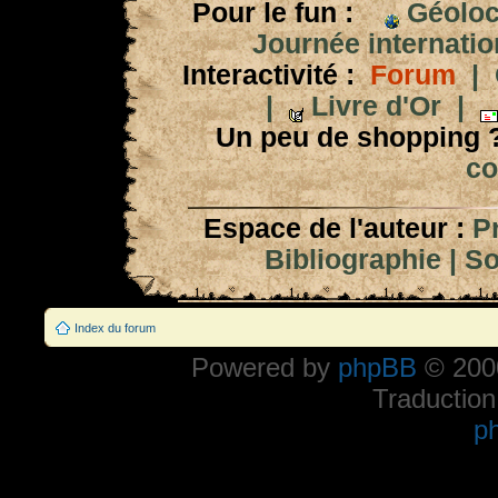
Pour le fun :
Géoloc
Journée internation
Interactivité :
Forum
|
|
Livre d'Or
|
Un peu de shopping 
co
Espace de l'auteur :
P
Bibliographie
|
So
Index du forum
Powered by
phpBB
© 2000
Traduction
p