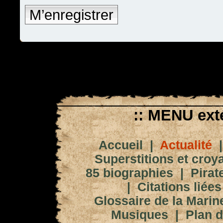
M’enregistrer
:: MENU exté
Accueil
|
Actualité
Superstitions et croy
85 biographies
|
Pirat
|
Citations liées
Glossaire de la Marin
Musiques
|
Plan d