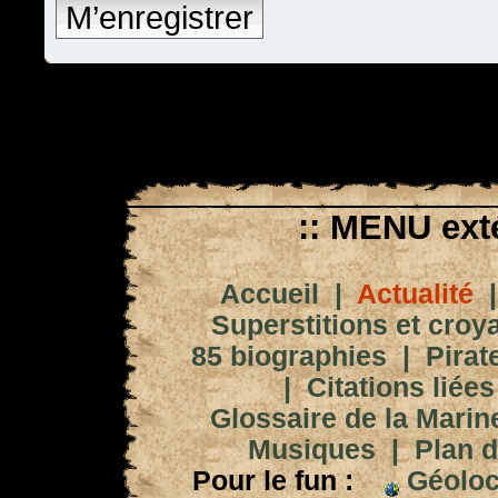
M’enregistrer
:: MENU exté
Accueil
|
Actualité
Superstitions et croy
85 biographies
|
Pirat
|
Citations liées
Glossaire de la Marin
Musiques
|
Plan d
Pour le fun :
Géoloc