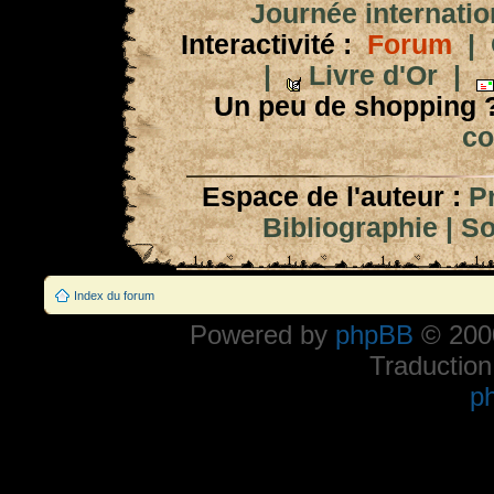
Journée internation
Interactivité :
Forum
|
|
Livre d'Or
|
Un peu de shopping 
co
Espace de l'auteur :
P
Bibliographie
|
So
Index du forum
Powered by
phpBB
© 2000
Traduction
p