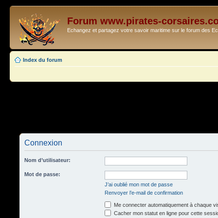
Forum www.pirates-corsaires.c
Echangez et partagez votre savoir maritime sur le forum des 
Index du forum
Connexion
Nom d’utilisateur:
Mot de passe:
J’ai oublié mon mot de passe
Renvoyer l’e-mail de confirmation
Me connecter automatiquement à chaque vis
Cacher mon statut en ligne pour cette sessi