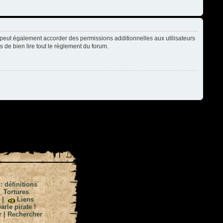
peut également accorder des permissions additionnelles aux utilisateurs
s de bien lire tout le règlement du forum.
 : définitions
|
Tortures
|
Liens
arle pirate !
r
|
Rechercher