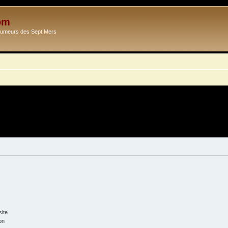
om
Ecumeurs des Sept Mers
ite
on