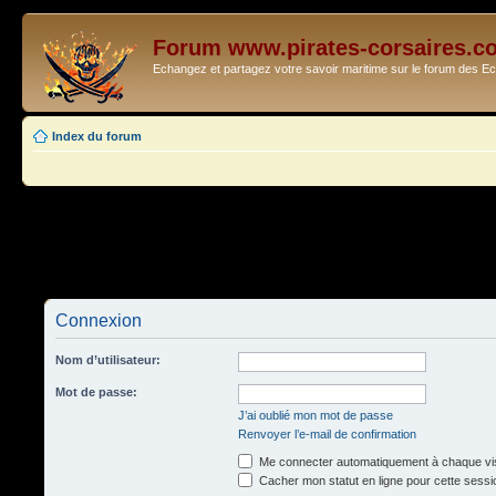
Forum www.pirates-corsaires.c
Echangez et partagez votre savoir maritime sur le forum des 
Index du forum
Connexion
Nom d’utilisateur:
Mot de passe:
J’ai oublié mon mot de passe
Renvoyer l’e-mail de confirmation
Me connecter automatiquement à chaque vis
Cacher mon statut en ligne pour cette sessi