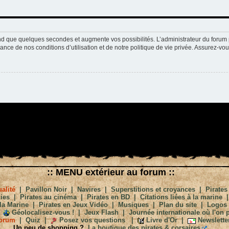
nd que quelques secondes et augmente vos possibilités. L’administrateur du forum 
nce de nos conditions d’utilisation et de notre politique de vie privée. Assurez-vou
:: MENU extérieur au forum ::
alité
|
Pavillon Noir
|
Navires
|
Superstitions et croyances
|
Pirates
ies
|
Pirates au cinéma
|
Pirates en BD
|
Citations liées à la marine
la Marine
|
Pirates en Jeux Vidéo
|
Musiques
|
Plan du site
|
Logos
Géolocalisez-vous !
|
Jeux Flash
|
Journée internationale où l'on p
orum
|
Quiz
|
Posez vos questions
|
Livre d'Or
|
Newslette
Un peu de shopping ?
La boutique des pirates & corsaires