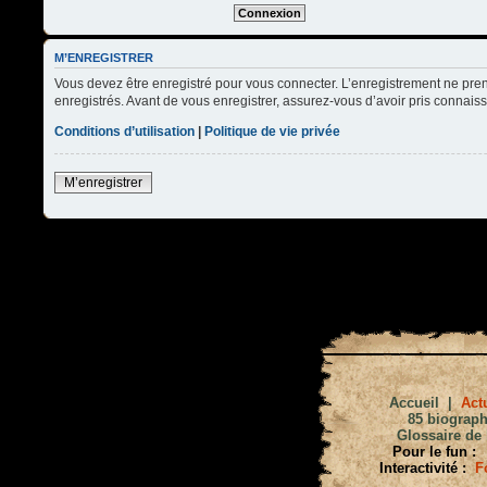
M’ENREGISTRER
Vous devez être enregistré pour vous connecter. L’enregistrement ne pre
enregistrés. Avant de vous enregistrer, assurez-vous d’avoir pris connaissa
Conditions d’utilisation
|
Politique de vie privée
M’enregistrer
Accueil
|
Actu
85 biograph
Glossaire de 
Pour le fun :
Interactivité :
F