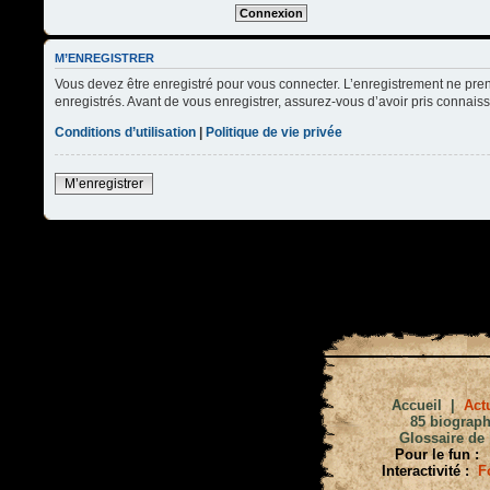
M’ENREGISTRER
Vous devez être enregistré pour vous connecter. L’enregistrement ne pre
enregistrés. Avant de vous enregistrer, assurez-vous d’avoir pris connaissa
Conditions d’utilisation
|
Politique de vie privée
M’enregistrer
Accueil
|
Actu
85 biograph
Glossaire de 
Pour le fun :
Interactivité :
F