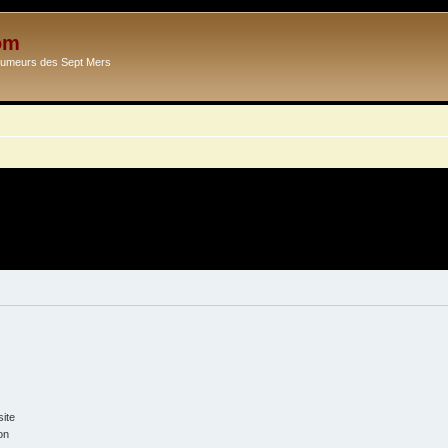
om
Ecumeurs des Sept Mers
ite
on