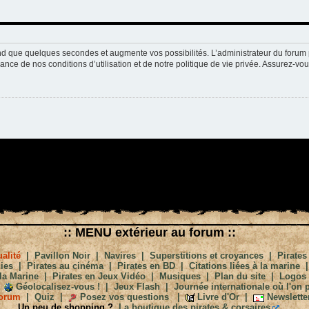
nd que quelques secondes et augmente vos possibilités. L’administrateur du forum 
nce de nos conditions d’utilisation et de notre politique de vie privée. Assurez-vou
:: MENU extérieur au forum ::
alité
|
Pavillon Noir
|
Navires
|
Superstitions et croyances
|
Pirates
ies
|
Pirates au cinéma
|
Pirates en BD
|
Citations liées à la marine
la Marine
|
Pirates en Jeux Vidéo
|
Musiques
|
Plan du site
|
Logos
Géolocalisez-vous !
|
Jeux Flash
|
Journée internationale où l'on p
orum
|
Quiz
|
Posez vos questions
|
Livre d'Or
|
Newslette
Un peu de shopping ?
La boutique des pirates & corsaires