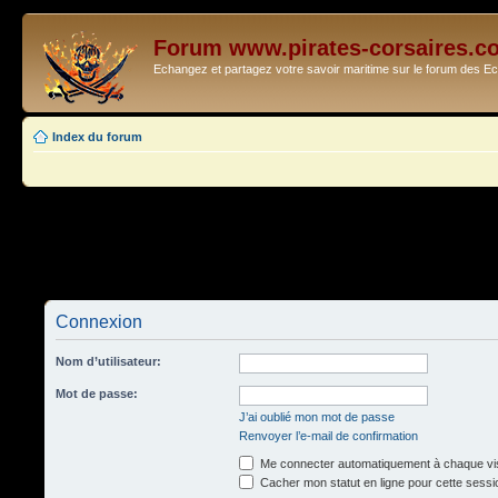
Forum www.pirates-corsaires.c
Echangez et partagez votre savoir maritime sur le forum des 
Index du forum
Connexion
Nom d’utilisateur:
Mot de passe:
J’ai oublié mon mot de passe
Renvoyer l’e-mail de confirmation
Me connecter automatiquement à chaque vis
Cacher mon statut en ligne pour cette sessi