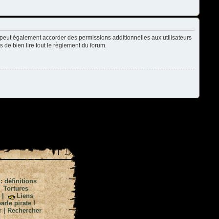
peut également accorder des permissions additionnelles aux utilisateurs
s de bien lire tout le règlement du forum.
 : définitions
|
Tortures
|
Liens
arle pirate !
r
|
Rechercher