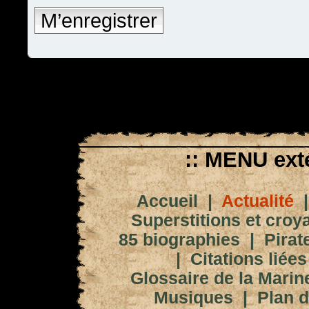
M’enregistrer
:: MENU exté
Accueil
|
Actualité
Superstitions et croy
85 biographies
|
Pirat
|
Citations liées
Glossaire de la Marin
Musiques
|
Plan d