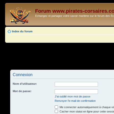
Forum www.pirates-corsaires.c
Echangez et partagez votre savoir maritime sur le forum des 
Index du forum
Connexion
Nom d’utilisateur:
Mot de passe:
J’ai oublié mon mot de passe
Renvoyer l’e-mail de confirmation
Me connecter automatiquement à chaque vis
Cacher mon statut en ligne pour cette sessi