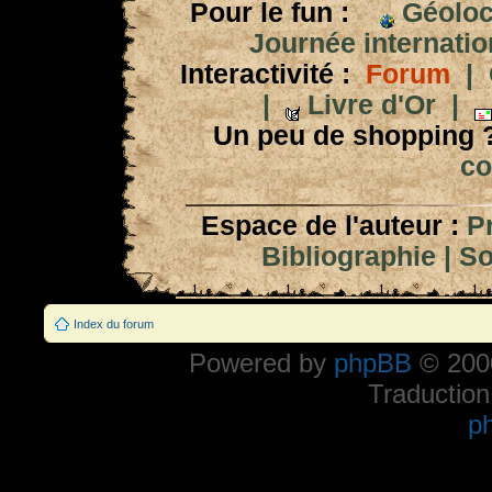
Pour le fun :
Géoloc
Journée internation
Interactivité :
Forum
|
|
Livre d'Or
|
Un peu de shopping 
co
Espace de l'auteur :
P
Bibliographie
|
So
Index du forum
Powered by
phpBB
© 2000
Traduction
p