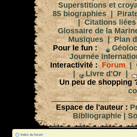
Superstitions et croy
85 biographies
|
Pirat
|
Citations liées
Glossaire de la Marin
Musiques
|
Plan d
Pour le fun :
Géoloc
Journée internation
Interactivité :
Forum
|
|
Livre d'Or
|
Un peu de shopping 
co
Espace de l'auteur :
P
Bibliographie
|
So
Index du forum