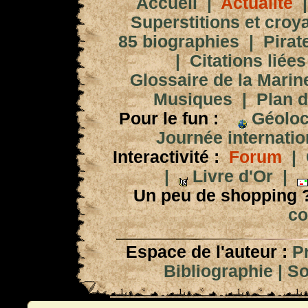
Accueil
|
Actualité
Superstitions et croy
85 biographies
|
Pirat
|
Citations liées
Glossaire de la Marin
Musiques
|
Plan d
Pour le fun :
Géoloc
Journée internation
Interactivité :
Forum
|
|
Livre d'Or
|
Un peu de shopping 
co
Espace de l'auteur :
P
Bibliographie
|
So