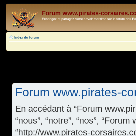
Forum www.pirates-corsaires.c
Echangez et partagez votre savoir maritime sur le forum des 
Index du forum
Forum www.pirates-cors
En accédant à “Forum www.pira
“nous”, “notre”, “nos”, “Forum
“http://www.pirates-corsaires.