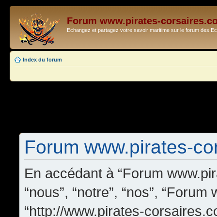
Forum www.pirates-corsaires.c
Echangez et partagez votre savoir maritime sur le forum des 
Index du forum
Forum www.pirates-cors
En accédant à “Forum www.pira
“nous”, “notre”, “nos”, “Forum
“http://www.pirates-corsaires.