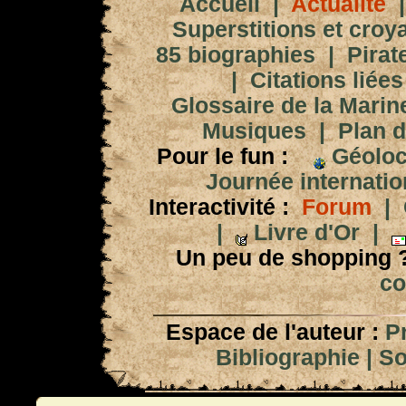
Accueil
|
Actualité
Superstitions et croy
85 biographies
|
Pirat
|
Citations liées
Glossaire de la Marin
Musiques
|
Plan d
Pour le fun :
Géoloc
Journée internation
Interactivité :
Forum
|
|
Livre d'Or
|
Un peu de shopping 
co
Espace de l'auteur :
P
Bibliographie
|
So