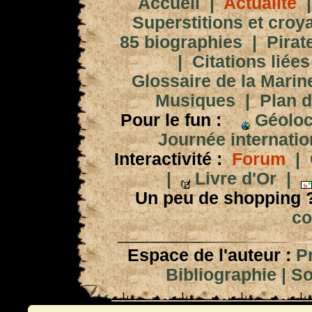
Accueil
|
Actualité
Superstitions et croy
85 biographies
|
Pirat
|
Citations liées
Glossaire de la Marin
Musiques
|
Plan d
Pour le fun :
Géoloc
Journée internation
Interactivité :
Forum
|
|
Livre d'Or
|
Un peu de shopping 
co
Espace de l'auteur :
P
Bibliographie
|
So