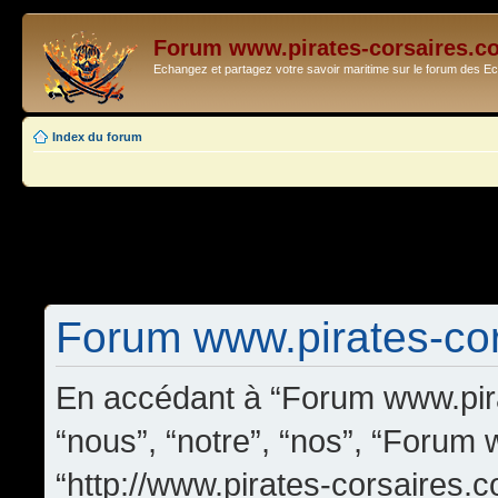
Forum www.pirates-corsaires.c
Echangez et partagez votre savoir maritime sur le forum des 
Index du forum
Forum www.pirates-cors
En accédant à “Forum www.pira
“nous”, “notre”, “nos”, “Forum
“http://www.pirates-corsaires.