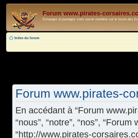
Forum www.pirates-corsaires.c
Echangez et partagez votre savoir maritime sur le forum des 
Index du forum
Forum www.pirates-cors
En accédant à “Forum www.pira
“nous”, “notre”, “nos”, “Forum
“http://www.pirates-corsaires.