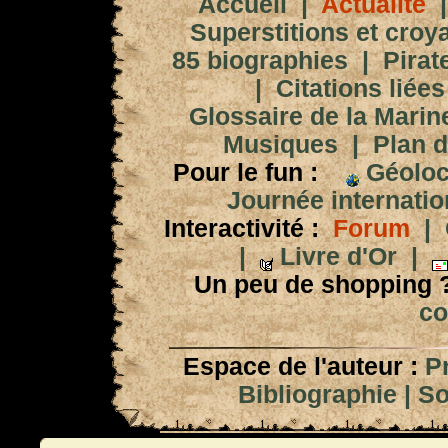
Accueil
|
Actualité
Superstitions et croy
85 biographies
|
Pirat
|
Citations liées
Glossaire de la Marin
Musiques
|
Plan d
Pour le fun :
Géoloc
Journée internation
Interactivité :
Forum
|
|
Livre d'Or
|
Un peu de shopping 
co
Espace de l'auteur :
P
Bibliographie
|
So