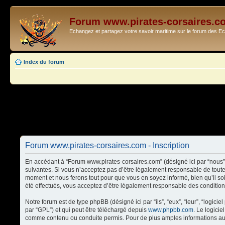
Forum www.pirates-corsaires.c
Echangez et partagez votre savoir maritime sur le forum des 
Index du forum
Forum www.pirates-corsaires.com - Inscription
En accédant à “Forum www.pirates-corsaires.com” (désigné ici par “nous”,
suivantes. Si vous n’acceptez pas d’être légalement responsable de toute
moment et nous ferons tout pour que vous en soyez informé, bien qu’il so
été effectués, vous acceptez d’être légalement responsable des condition
Notre forum est de type phpBB (désigné ici par “ils”, “eux”, “leur”, “logi
par “GPL”) et qui peut être téléchargé depuis
www.phpbb.com
. Le logici
comme contenu ou conduite permis. Pour de plus amples informations au 