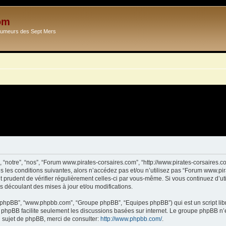
om
Ecumeurs des Sept Mers
 “notre”, “nos”, “Forum www.pirates-corsaires.com”, “http://www.pirates-corsaires.
s les conditions suivantes, alors n’accédez pas et/ou n’utilisez pas “Forum www.pi
it prudent de vérifier régulièrement celles-ci par vous-même. Si vous continuez d’
s découlant des mises à jour et/ou modifications.
ciel phpBB”, “www.phpbb.com”, “Groupe phpBB”, “Equipes phpBB”) qui est un script lib
el phpBB facilite seulement les discussions basées sur internet. Le groupe phpBB 
sujet de phpBB, merci de consulter:
http://www.phpbb.com/
.