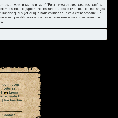
les lois de votre pays, du pays où “Forum www.pirates-corsaires.com” est
internet si nous le jugeons nécessaire. L’adresse IP de tous les messages
n’importe quel sujet lorsque nous estimons que cela est nécessaire. En
ne soient pas diffusées à une tierce partie sans votre consentement, ni
s.
 : définitions
|
Tortures
|
Liens
arle pirate !
r
|
Rechercher
|
Contact