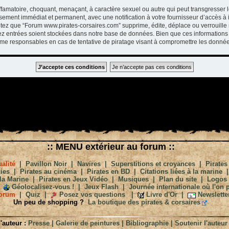
ffamatoire, choquant, menaçant, à caractère sexuel ou autre qui peut transgresser 
ssement immédiat et permanent, avec une notification à votre fournisseur d’accès à 
tez que “Forum www.pirates-corsaires.com” supprime, édite, déplace ou verrouille 
vez entrées soient stockées dans notre base de données. Bien que ces informations 
me responsables en cas de tentative de piratage visant à compromettre les donnée
:: MENU extérieur au forum ::
alité
|
Pavillon Noir
|
Navires
|
Superstitions et croyances
|
Pirates
ies
|
Pirates au cinéma
|
Pirates en BD
|
Citations liées à la marine
la Marine
|
Pirates en Jeux Vidéo
|
Musiques
|
Plan du site
|
Logos
Géolocalisez-vous !
|
Jeux Flash
|
Journée internationale où l'on p
orum
|
Quiz
|
Posez vos questions
|
Livre d'Or
|
Newslette
Un peu de shopping ?
La boutique des pirates & corsaires
'auteur :
Presse
|
Galerie de peintures
|
Bibliographie
|
Soutenir l'auteur