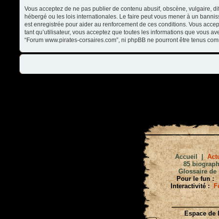
Vous acceptez de ne pas publier de contenu abusif, obscène, vulgaire, di
hébergé ou les lois internationales. Le faire peut vous mener à un banni
est enregistrée pour aider au renforcement de ces conditions. Vous accep
tant qu’utilisateur, vous acceptez que toutes les informations que vous a
“Forum www.pirates-corsaires.com”, ni phpBB ne pourront être tenus com
Accueil
|
Actu
85 biograph
Glossaire de 
Pour le fun :
Interactivité :
F
Espace de l