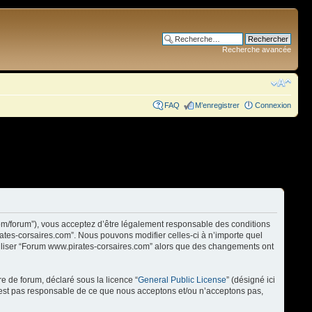
Recherche avancée
FAQ
M’enregistrer
Connexion
com/forum”), vous acceptez d’être légalement responsable des conditions
rates-corsaires.com”. Nous pouvons modifier celles-ci à n’importe quel
utiliser “Forum www.pirates-corsaires.com” alors que des changements ont
re de forum, déclaré sous la licence “
General Public License
” (désigné ici
n’est pas responsable de ce que nous acceptons et/ou n’acceptons pas,