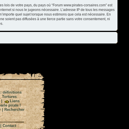
les lois de votre pays, du pays où “Forum www.pirates-corsaires.com” est
internet si nous le jugeons nécessaire. L’adresse IP de tous les messages
n’importe quel sujet lorsque nous estimons que cela est nécessaire. En
ne soient pas diffusées à une tierce partie sans votre consentement, ni
s.
 : définitions
|
Tortures
|
Liens
arle pirate !
r
|
Rechercher
|
Contact