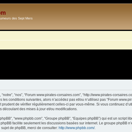
om
Ecumeurs des Sept Mers
 “notre”, “nos”, “Forum www.pirates-corsaires.com”, “http://www.pirates-corsaires.
s les conditions suivantes, alors n’accédez pas et/ou n’utilisez pas “Forum www.pi
it prudent de vérifier régulièrement celles-ci par vous-même. Si vous continuez d’
s découlant des mises à jour et/ou modifications.
ciel phpBB”, “www.phpbb.com”, “Groupe phpBB”, “Equipes phpBB”) qui est un script lib
el phpBB facilite seulement les discussions basées sur internet. Le groupe phpBB 
sujet de phpBB, merci de consulter:
http://www.phpbb.com/
.