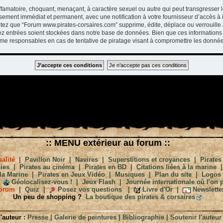
ffamatoire, choquant, menaçant, à caractère sexuel ou autre qui peut transgresser 
ssement immédiat et permanent, avec une notification à votre fournisseur d’accès à 
tez que “Forum www.pirates-corsaires.com” supprime, édite, déplace ou verrouille 
vez entrées soient stockées dans notre base de données. Bien que ces informations 
me responsables en cas de tentative de piratage visant à compromettre les donnée
:: MENU extérieur au forum ::
alité
|
Pavillon Noir
|
Navires
|
Superstitions et croyances
|
Pirates
ies
|
Pirates au cinéma
|
Pirates en BD
|
Citations liées à la marine
la Marine
|
Pirates en Jeux Vidéo
|
Musiques
|
Plan du site
|
Logos
Géolocalisez-vous !
|
Jeux Flash
|
Journée internationale où l'on p
orum
|
Quiz
|
Posez vos questions
|
Livre d'Or
|
Newslette
Un peu de shopping ?
La boutique des pirates & corsaires
'auteur :
Presse
|
Galerie de peintures
|
Bibliographie
|
Soutenir l'auteur