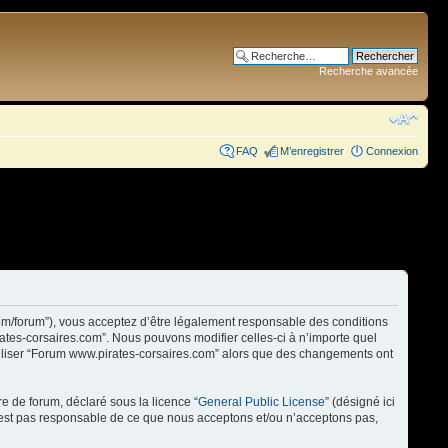
Recherche avancée
FAQ
M’enregistrer
Connexion
com/forum”), vous acceptez d’être légalement responsable des conditions
rates-corsaires.com”. Nous pouvons modifier celles-ci à n’importe quel
utiliser “Forum www.pirates-corsaires.com” alors que des changements ont
re de forum, déclaré sous la licence “
General Public License
” (désigné ici
n’est pas responsable de ce que nous acceptons et/ou n’acceptons pas,