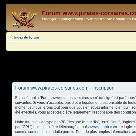
Forum www.pirates-corsaires.c
Echangez et partagez votre savoir maritime sur le forum des 
Index du forum
Forum www.pirates-corsaires.com - Inscription
En accédant à “Forum www.pirates-corsaires.com” (désigné ici par “nous”,
suivantes. Si vous n’acceptez pas d’être légalement responsable de toute
moment et nous ferons tout pour que vous en soyez informé, bien qu’il so
été effectués, vous acceptez d’être légalement responsable des condition
Notre forum est de type phpBB (désigné ici par “ils”, “eux”, “leur”, “logi
par “GPL”) et qui peut être téléchargé depuis
www.phpbb.com
. Le logici
comme contenu ou conduite permis. Pour de plus amples informations au 