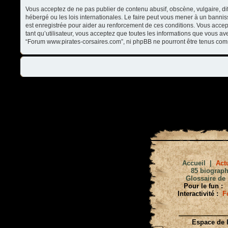
Vous acceptez de ne pas publier de contenu abusif, obscène, vulgaire, di
hébergé ou les lois internationales. Le faire peut vous mener à un banni
est enregistrée pour aider au renforcement de ces conditions. Vous accep
tant qu’utilisateur, vous acceptez que toutes les informations que vous a
“Forum www.pirates-corsaires.com”, ni phpBB ne pourront être tenus com
Accueil
|
Actu
85 biograph
Glossaire de 
Pour le fun :
Interactivité :
F
Espace de l