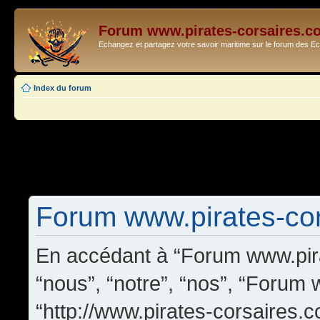
Forum www.pirates-corsaires.c
Echangez et partagez votre savoir maritime sur le forum des 
Index du forum
Forum www.pirates-cors
En accédant à “Forum www.pira
“nous”, “notre”, “nos”, “Forum
“http://www.pirates-corsaires.