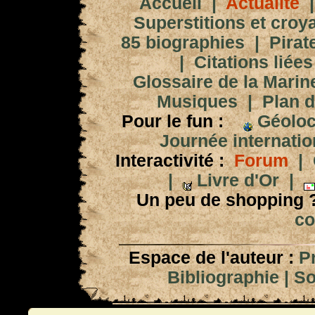
Accueil
|
Actualité
Superstitions et croy
85 biographies
|
Pirat
|
Citations liées
Glossaire de la Marin
Musiques
|
Plan d
Pour le fun :
Géoloc
Journée internation
Interactivité :
Forum
|
|
Livre d'Or
|
Un peu de shopping 
co
Espace de l'auteur :
P
Bibliographie
|
So