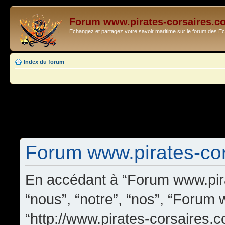
Forum www.pirates-corsaires.c
Echangez et partagez votre savoir maritime sur le forum des 
Index du forum
Forum www.pirates-cors
En accédant à “Forum www.pira
“nous”, “notre”, “nos”, “Forum
“http://www.pirates-corsaires.