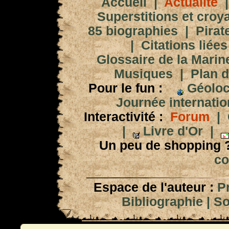
Accueil
|
Actualité
Superstitions et croy
85 biographies
|
Pirat
|
Citations liées
Glossaire de la Marin
Musiques
|
Plan d
Pour le fun :
Géoloc
Journée internation
Interactivité :
Forum
|
|
Livre d'Or
|
Un peu de shopping 
co
Espace de l'auteur :
P
Bibliographie
|
So