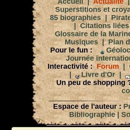
Accueil
|
Actualité
Superstitions et croy
85 biographies
|
Pirat
|
Citations liées
Glossaire de la Marin
Musiques
|
Plan d
Pour le fun :
Géoloc
Journée internation
Interactivité :
Forum
|
|
Livre d'Or
|
Un peu de shopping 
co
Espace de l'auteur :
P
Bibliographie
|
So