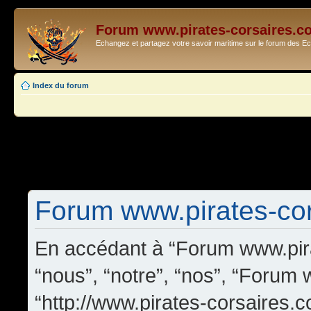
Forum www.pirates-corsaires.c
Echangez et partagez votre savoir maritime sur le forum des 
Index du forum
Forum www.pirates-cors
En accédant à “Forum www.pira
“nous”, “notre”, “nos”, “Forum
“http://www.pirates-corsaires.