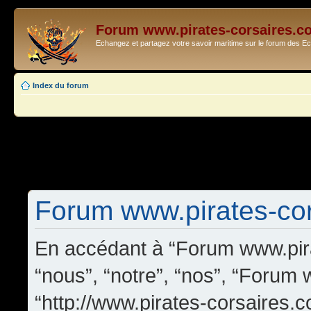
Forum www.pirates-corsaires.c
Echangez et partagez votre savoir maritime sur le forum des 
Index du forum
Forum www.pirates-cors
En accédant à “Forum www.pira
“nous”, “notre”, “nos”, “Forum
“http://www.pirates-corsaires.