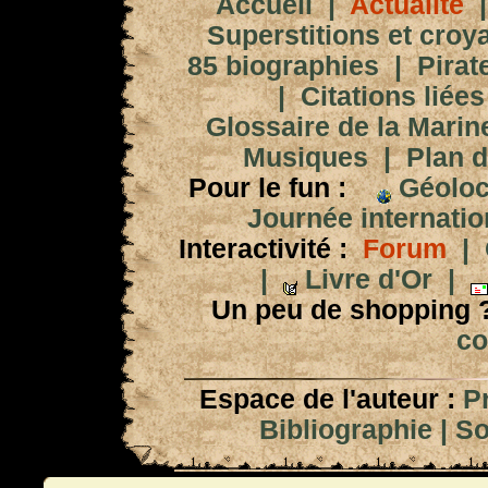
Accueil
|
Actualité
Superstitions et croy
85 biographies
|
Pirat
|
Citations liées
Glossaire de la Marin
Musiques
|
Plan d
Pour le fun :
Géoloc
Journée internation
Interactivité :
Forum
|
|
Livre d'Or
|
Un peu de shopping 
co
Espace de l'auteur :
P
Bibliographie
|
So